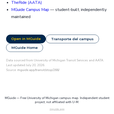
TheRide (AATA)
MGuide Campus Map
— student-built, independently
maintained
Open in MGuide
Transporte del campus
MGuide Home
Data sourced from University of Michigan Transit Services and AATA.
Last updated July 20, 2026.
Source:
mguide.app/transit/stop/266/
MGuide — Free University of Michigan campus map. Independent student
project, not affiliated with U-M.
mguide.app