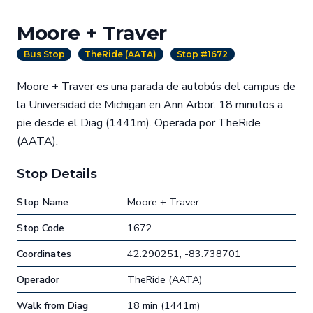
Moore + Traver
Bus Stop
TheRide (AATA)
Stop #1672
Moore + Traver es una parada de autobús del campus de
la Universidad de Michigan en Ann Arbor. 18 minutos a
pie desde el Diag (1441m). Operada por TheRide
(AATA).
Stop Details
Stop Name
Moore + Traver
Stop Code
1672
Coordinates
42.290251, -83.738701
Operador
TheRide (AATA)
Walk from Diag
18 min (1441m)