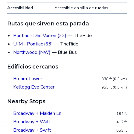
Accesibilidad
Accesible en silla de ruedas
Rutas que sirven esta parada
Pontiac - Dhu Varren (22)
— TheRide
U-M - Pontiac (63)
— TheRide
Northwood (NW)
— Blue Bus
Edificios cercanos
Brehm Tower
838 ft (0.3 km)
Kellogg Eye Center
953 ft (0.3 km)
Nearby Stops
Broadway + Maiden Ln
184 ft
Broadway + Wall
412 ft
Broadway + Swift
553 ft