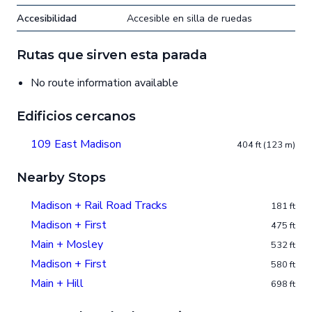
Accesibilidad
Accesible en silla de ruedas
Rutas que sirven esta parada
No route information available
Edificios cercanos
109 East Madison
404 ft (123 m)
Nearby Stops
Madison + Rail Road Tracks
181 ft
Madison + First
475 ft
Main + Mosley
532 ft
Madison + First
580 ft
Main + Hill
698 ft