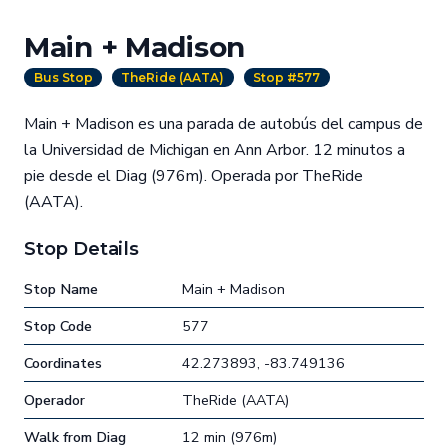
Main + Madison
Bus Stop
TheRide (AATA)
Stop #577
Main + Madison es una parada de autobús del campus de
la Universidad de Michigan en Ann Arbor. 12 minutos a
pie desde el Diag (976m). Operada por TheRide
(AATA).
Stop Details
Stop Name
Main + Madison
Stop Code
577
Coordinates
42.273893, -83.749136
Operador
TheRide (AATA)
Walk from Diag
12 min (976m)