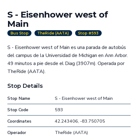
S - Eisenhower west of
Main
Bus Stop
TheRide (AATA)
Stop #593
S - Eisenhower west of Main es una parada de autobús
del campus de la Universidad de Michigan en Ann Arbor.
49 minutos a pie desde el Diag (3907m). Operada por
TheRide (AATA).
Stop Details
Stop Name
S - Eisenhower west of Main
Stop Code
593
Coordinates
42.243406, -83.750705
Operador
TheRide (AATA)