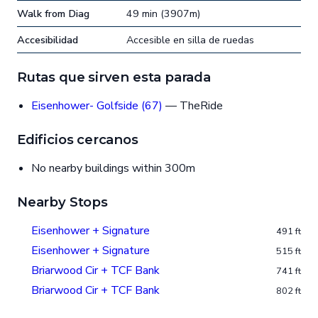
Walk from Diag
49 min (3907m)
Accesibilidad
Accesible en silla de ruedas
Rutas que sirven esta parada
Eisenhower- Golfside (67)
— TheRide
Edificios cercanos
No nearby buildings within 300m
Nearby Stops
Eisenhower + Signature
491 ft
Eisenhower + Signature
515 ft
Briarwood Cir + TCF Bank
741 ft
Briarwood Cir + TCF Bank
802 ft