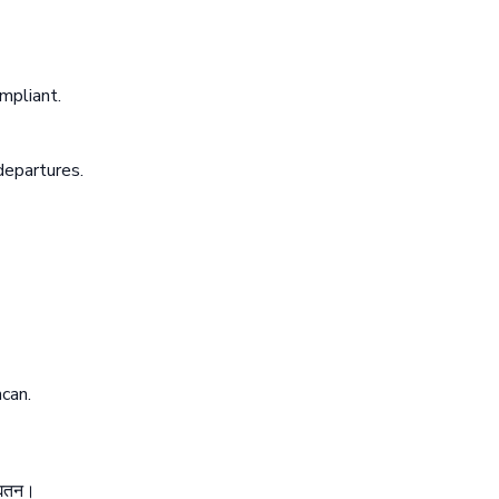
mpliant.
departures.
ncan.
्यतन।