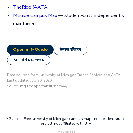
TheRide (AATA)
MGuide Campus Map
— student-built, independently
maintained
Open in MGuide
कैम्पस परिवहन
MGuide Home
Data sourced from University of Michigan Transit Services and AATA.
Last updated July 20, 2026.
Source:
mguide.app/transit/stop/44/
MGuide — Free University of Michigan campus map. Independent student
project, not affiliated with U-M.
mguide.app