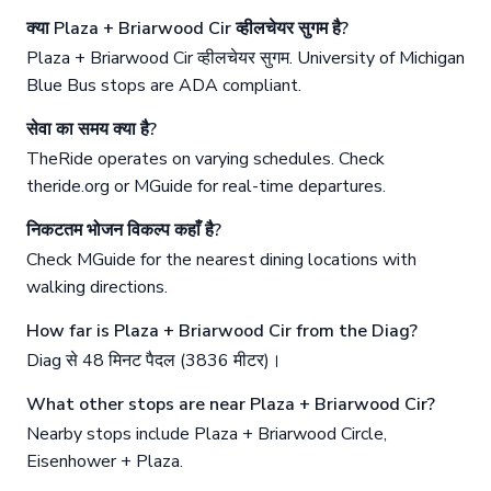
क्या Plaza + Briarwood Cir व्हीलचेयर सुगम है?
Plaza + Briarwood Cir व्हीलचेयर सुगम. University of Michigan
Blue Bus stops are ADA compliant.
सेवा का समय क्या है?
TheRide operates on varying schedules. Check
theride.org or MGuide for real-time departures.
निकटतम भोजन विकल्प कहाँ है?
Check MGuide for the nearest dining locations with
walking directions.
How far is Plaza + Briarwood Cir from the Diag?
Diag से 48 मिनट पैदल (3836 मीटर)।
What other stops are near Plaza + Briarwood Cir?
Nearby stops include Plaza + Briarwood Circle,
Eisenhower + Plaza.