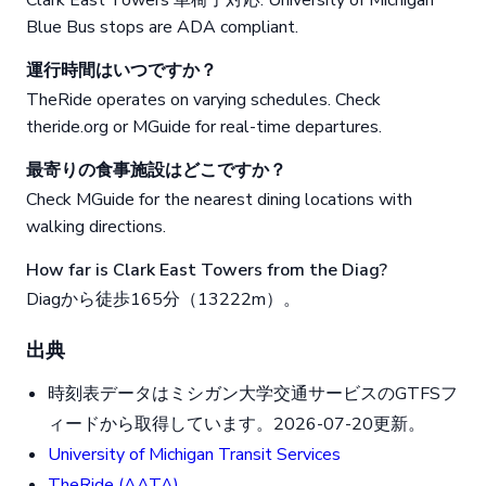
Clark East Towers 車椅子対応. University of Michigan
Blue Bus stops are ADA compliant.
運行時間はいつですか？
TheRide operates on varying schedules. Check
theride.org or MGuide for real-time departures.
最寄りの食事施設はどこですか？
Check MGuide for the nearest dining locations with
walking directions.
How far is Clark East Towers from the Diag?
Diagから徒歩165分（13222m）。
出典
時刻表データはミシガン大学交通サービスのGTFSフ
ィードから取得しています。2026-07-20更新。
University of Michigan Transit Services
TheRide (AATA)