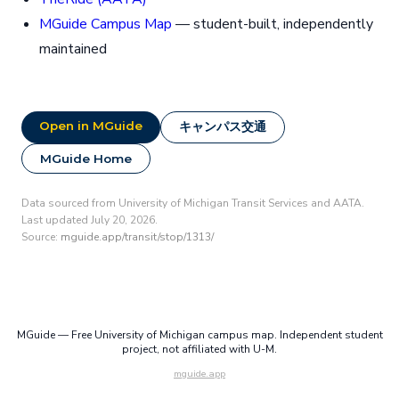
MGuide Campus Map
— student-built, independently
maintained
Open in MGuide
キャンパス交通
MGuide Home
Data sourced from University of Michigan Transit Services and AATA.
Last updated July 20, 2026.
Source:
mguide.app/transit/stop/1313/
MGuide — Free University of Michigan campus map. Independent student
project, not affiliated with U-M.
mguide.app