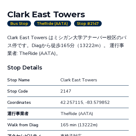
Clark East Towers
Bus Stop
TheRide (AATA)
Stop #2147
Clark East Towers はミシガン大学アナーバー校区のバ
ス停です。Diagから徒歩165分（13222m）。 運行事
業者: TheRide (AATA)。
Stop Details
Stop Name
Clark East Towers
Stop Code
2147
Coordinates
42.257115, -83.579852
運行事業者
TheRide (AATA)
Walk from Diag
165 min (13222m)