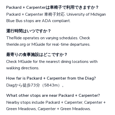
Packard + Carpenterは車椅子で利用できますか？
Packard + Carpenter 車椅子対応. University of Michigan
Blue Bus stops are ADA compliant.
運行時間はいつですか？
TheRide operates on varying schedules. Check
theride.org or MGuide for real-time departures.
最寄りの食事施設はどこですか？
Check MGuide for the nearest dining locations with
walking directions.
How far is Packard + Carpenter from the Diag?
Diagから徒歩73分（5843m）。
What other stops are near Packard + Carpenter?
Nearby stops include Packard + Carpenter, Carpenter +
Green Meadows, Carpenter + Green Meadows.