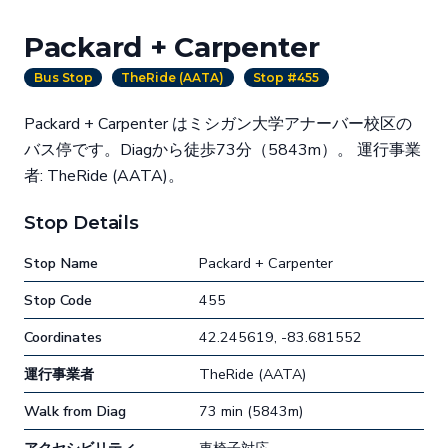
Packard + Carpenter
Bus Stop
TheRide (AATA)
Stop #455
Packard + Carpenter はミシガン大学アナーバー校区の
バス停です。Diagから徒歩73分（5843m）。 運行事業
者: TheRide (AATA)。
Stop Details
Stop Name
Packard + Carpenter
Stop Code
455
Coordinates
42.245619, -83.681552
運行事業者
TheRide (AATA)
Walk from Diag
73 min (5843m)