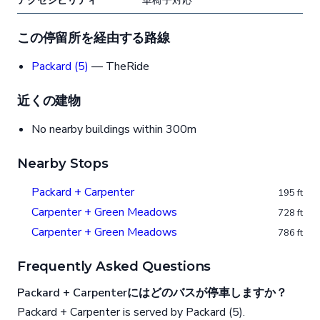
アクセシビリティ
車椅子対応
この停留所を経由する路線
Packard (5)
— TheRide
近くの建物
No nearby buildings within 300m
Nearby Stops
Packard + Carpenter
195 ft
Carpenter + Green Meadows
728 ft
Carpenter + Green Meadows
786 ft
Frequently Asked Questions
Packard + Carpenterにはどのバスが停車しますか？
Packard + Carpenter is served by Packard (5).