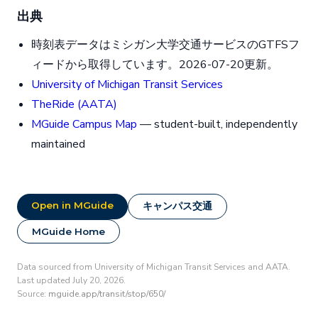
出典
時刻表データはミシガン大学交通サービスのGTFSフ
ィードから取得しています。2026-07-20更新。
University of Michigan Transit Services
TheRide (AATA)
MGuide Campus Map
— student-built, independently
maintained
Open in MGuide
キャンパス交通
MGuide Home
Data sourced from University of Michigan Transit Services and AATA.
Last updated July 20, 2026.
Source:
mguide.app/transit/stop/650/