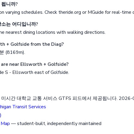
 됩니까?
n varying schedules. Check theride.org or MGuide for real-time 
장소는 어디입니까?
e nearest dining locations with walking directions.
rth + Golfside from the Diag?
 (8169m).
are near Ellsworth + Golfside?
e S - Ellsworth east of Golfside.
미시간 대학교 교통 서비스 GTFS 피드에서 제공됩니다. 2026-0
chigan Transit Services
)
 Map
— student-built, independently maintained