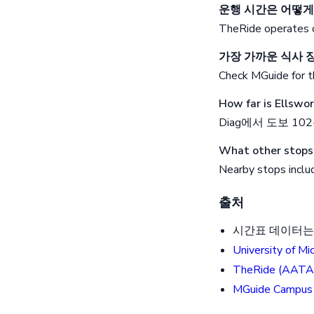
운행 시간은 어떻게
TheRide operates o
가장 가까운 식사 
Check MGuide for th
How far is Ellswo
Diag에서 도보 102분
What other stops 
Nearby stops includ
출처
시간표 데이터는 
University of Mi
TheRide (AATA
MGuide Campus