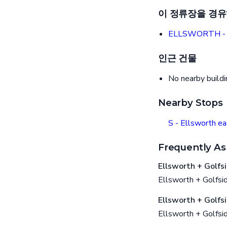
이 정류장을 경유
ELLSWORTH - 
인근 건물
No nearby build
Nearby Stops
S - Ellsworth ea
Frequently As
Ellsworth + G
Ellsworth + Golfs
Ellsworth + G
Ellsworth + Golfs