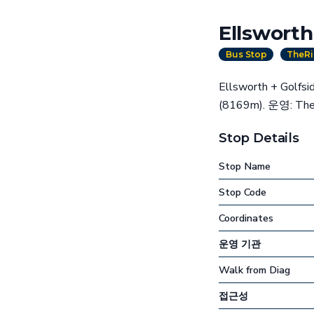
Ellsworth
Bus Stop
TheRi
Ellsworth + 
(8169m). 운영: The
Stop Details
Stop Name
Stop Code
Coordinates
운영 기관
Walk from Diag
접근성