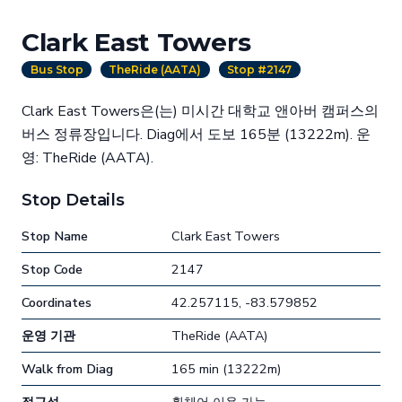
Clark East Towers
Bus Stop
TheRide (AATA)
Stop #2147
Clark East Towers은(는) 미시간 대학교 앤아버 캠퍼스의
버스 정류장입니다. Diag에서 도보 165분 (13222m). 운
영: TheRide (AATA).
Stop Details
Stop Name
Clark East Towers
Stop Code
2147
Coordinates
42.257115, -83.579852
운영 기관
TheRide (AATA)
Walk from Diag
165 min (13222m)