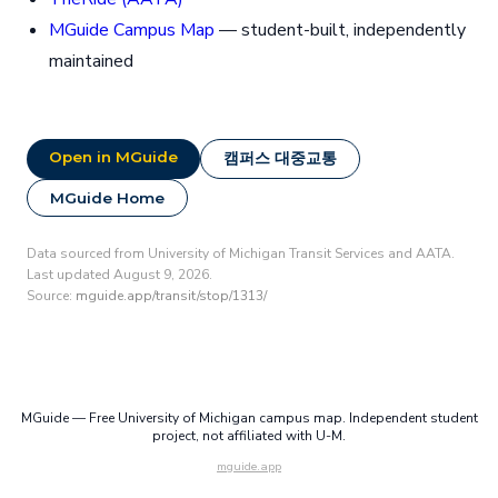
MGuide Campus Map
— student-built, independently
maintained
Open in MGuide
캠퍼스 대중교통
MGuide Home
Data sourced from University of Michigan Transit Services and AATA.
Last updated August 9, 2026.
Source:
mguide.app/transit/stop/1313/
MGuide — Free University of Michigan campus map. Independent student
project, not affiliated with U-M.
mguide.app