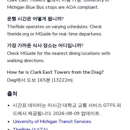
Clark East Towers 휠체어 이용 가능. University of
Michigan Blue Bus stops are ADA compliant.
운행 시간은 어떻게 됩니까?
TheRide operates on varying schedules. Check
theride.org or MGuide for real-time departures.
가장 가까운 식사 장소는 어디입니까?
Check MGuide for the nearest dining locations with
walking directions.
How far is Clark East Towers from the Diag?
Diag에서 도보 165분 (13222m).
출처
시간표 데이터는 미시간 대학교 교통 서비스 GTFS 피
드에서 제공됩니다. 2026-08-09 업데이트.
University of Michigan Transit Services
TheRide (AATA)