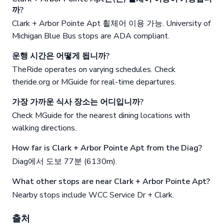
까?
Clark + Arbor Pointe Apt 휠체어 이용 가능. University of
Michigan Blue Bus stops are ADA compliant.
운행 시간은 어떻게 됩니까?
TheRide operates on varying schedules. Check
theride.org or MGuide for real-time departures.
가장 가까운 식사 장소는 어디입니까?
Check MGuide for the nearest dining locations with
walking directions.
How far is Clark + Arbor Pointe Apt from the Diag?
Diag에서 도보 77분 (6130m).
What other stops are near Clark + Arbor Pointe Apt?
Nearby stops include WCC Service Dr + Clark.
출처