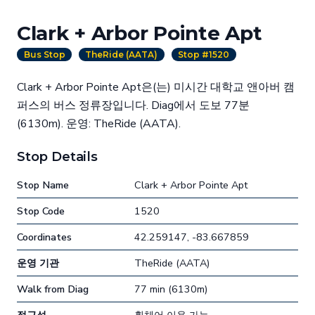
Clark + Arbor Pointe Apt
Bus Stop
TheRide (AATA)
Stop #1520
Clark + Arbor Pointe Apt은(는) 미시간 대학교 앤아버 캠
퍼스의 버스 정류장입니다. Diag에서 도보 77분
(6130m). 운영: TheRide (AATA).
Stop Details
Stop Name
Clark + Arbor Pointe Apt
Stop Code
1520
Coordinates
42.259147, -83.667859
운영 기관
TheRide (AATA)
Walk from Diag
77 min (6130m)