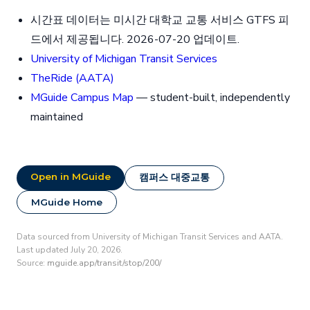
시간표 데이터는 미시간 대학교 교통 서비스 GTFS 피
드에서 제공됩니다. 2026-07-20 업데이트.
University of Michigan Transit Services
TheRide (AATA)
MGuide Campus Map
— student-built, independently
maintained
Open in MGuide
캠퍼스 대중교통
MGuide Home
Data sourced from University of Michigan Transit Services and AATA.
Last updated July 20, 2026.
Source:
mguide.app/transit/stop/200/