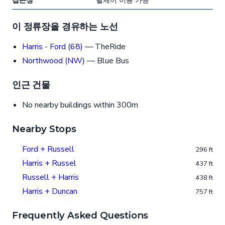
접근성
휠체어 이용 가능
이 정류장을 경유하는 노선
Harris - Ford (68)
— TheRide
Northwood (NW)
— Blue Bus
인근 건물
No nearby buildings within 300m
Nearby Stops
Ford + Russell
296 ft
Harris + Russel
437 ft
Russell + Harris
438 ft
Harris + Duncan
757 ft
Frequently Asked Questions