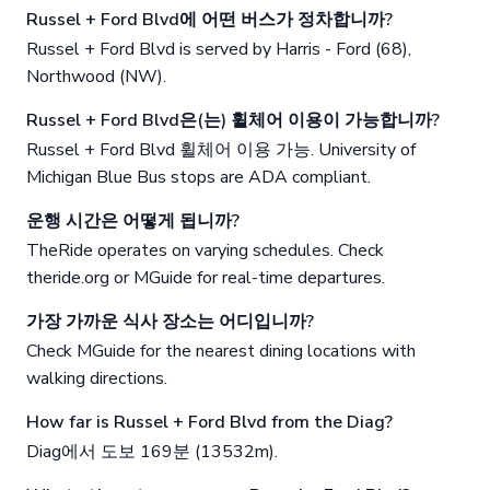
Russel + Ford Blvd에 어떤 버스가 정차합니까?
Russel + Ford Blvd is served by Harris - Ford (68),
Northwood (NW).
Russel + Ford Blvd은(는) 휠체어 이용이 가능합니까?
Russel + Ford Blvd 휠체어 이용 가능. University of
Michigan Blue Bus stops are ADA compliant.
운행 시간은 어떻게 됩니까?
TheRide operates on varying schedules. Check
theride.org or MGuide for real-time departures.
가장 가까운 식사 장소는 어디입니까?
Check MGuide for the nearest dining locations with
walking directions.
How far is Russel + Ford Blvd from the Diag?
Diag에서 도보 169분 (13532m).