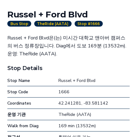
Russel + Ford Blvd
Bus Stop
TheRide (AATA)
Stop #1666
Russel + Ford Blvd은(는) 미시간 대학교 앤아버 캠퍼스
의 버스 정류장입니다. Diag에서 도보 169분 (13532m).
운영: TheRide (AATA).
Stop Details
Stop Name
Russel + Ford Blvd
Stop Code
1666
Coordinates
42.241281, -83.581142
운영 기관
TheRide (AATA)
Walk from Diag
169 min (13532m)