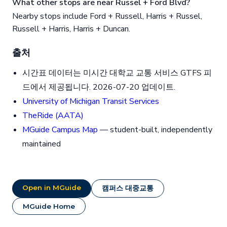
What other stops are near Russel + Ford Blvd?
Nearby stops include Ford + Russell, Harris + Russel,
Russell + Harris, Harris + Duncan.
출처
시간표 데이터는 미시간 대학교 교통 서비스 GTFS 피
드에서 제공됩니다. 2026-07-20 업데이트.
University of Michigan Transit Services
TheRide (AATA)
MGuide Campus Map
— student-built, independently
maintained
Open in MGuide
캠퍼스 대중교통
MGuide Home