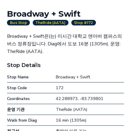
Broadway + Swift
Bus Stop
TheRide (AATA)
Stop #172
Broadway + Swift은(는) 미시간 대학교 앤아버 캠퍼스의
버스 정류장입니다. Diag에서 도보 16분 (1305m). 운영:
TheRide (AATA).
Stop Details
Stop Name
Broadway + Swift
Stop Code
172
Coordinates
42.288973, -83.739801
운영 기관
TheRide (AATA)
Walk from Diag
16 min (1305m)