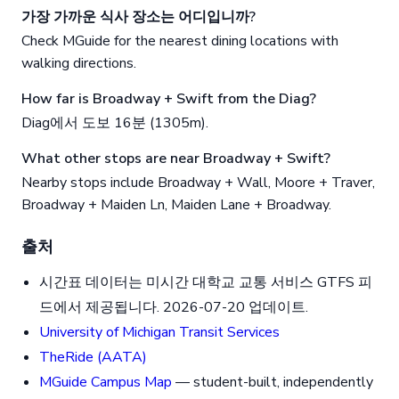
가장 가까운 식사 장소는 어디입니까?
Check MGuide for the nearest dining locations with
walking directions.
How far is Broadway + Swift from the Diag?
Diag에서 도보 16분 (1305m).
What other stops are near Broadway + Swift?
Nearby stops include Broadway + Wall, Moore + Traver,
Broadway + Maiden Ln, Maiden Lane + Broadway.
출처
시간표 데이터는 미시간 대학교 교통 서비스 GTFS 피
드에서 제공됩니다. 2026-07-20 업데이트.
University of Michigan Transit Services
TheRide (AATA)
MGuide Campus Map
— student-built, independently