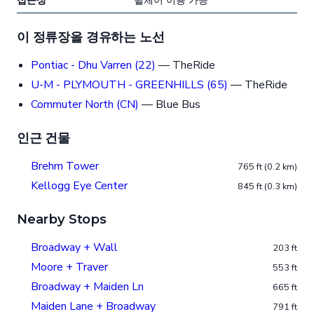
접근성
휠체어 이용 가능
이 정류장을 경유하는 노선
Pontiac - Dhu Varren (22)
— TheRide
U-M - PLYMOUTH - GREENHILLS (65)
— TheRide
Commuter North (CN)
— Blue Bus
인근 건물
Brehm Tower
765 ft (0.2 km)
Kellogg Eye Center
845 ft (0.3 km)
Nearby Stops
Broadway + Wall
203 ft
Moore + Traver
553 ft
Broadway + Maiden Ln
665 ft
Maiden Lane + Broadway
791 ft