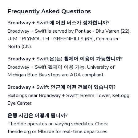
Frequently Asked Questions
Broadway + Swift에 어떤 버스가 정차합니까?
Broadway + Swift is served by Pontiac - Dhu Varren (22),
U-M - PLYMOUTH - GREENHILLS (65), Commuter
North (CN).
Broadway + Swift은(는) 휠체어 이용이 가능합니까?
Broadway + Swift 휠체어 이용 가능. University of
Michigan Blue Bus stops are ADA compliant.
Broadway + Swift 인근에 어떤 건물이 있습니까?
Buildings near Broadway + Swift: Brehm Tower, Kellogg
Eye Center.
운행 시간은 어떻게 됩니까?
TheRide operates on varying schedules. Check
theride.org or MGuide for real-time departures.