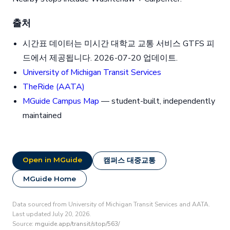
출처
시간표 데이터는 미시간 대학교 교통 서비스 GTFS 피
드에서 제공됩니다. 2026-07-20 업데이트.
University of Michigan Transit Services
TheRide (AATA)
MGuide Campus Map
— student-built, independently
maintained
Open in MGuide
캠퍼스 대중교통
MGuide Home
Data sourced from University of Michigan Transit Services and AATA.
Last updated July 20, 2026.
Source:
mguide.app/transit/stop/563/