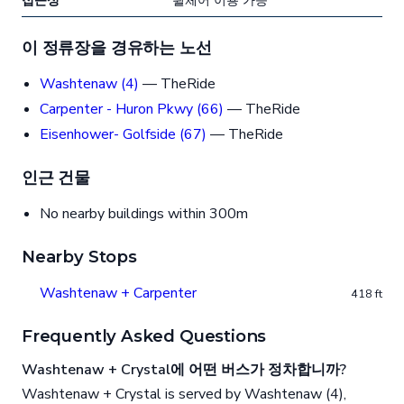
접근성
휠체어 이용 가능
이 정류장을 경유하는 노선
Washtenaw (4)
— TheRide
Carpenter - Huron Pkwy (66)
— TheRide
Eisenhower- Golfside (67)
— TheRide
인근 건물
No nearby buildings within 300m
Nearby Stops
Washtenaw + Carpenter
418 ft
Frequently Asked Questions
Washtenaw + Crystal에 어떤 버스가 정차합니까?
Washtenaw + Crystal is served by Washtenaw (4),