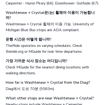
Carpenter - Huron Pkwy (66), Eisenhower- Golfside (67).
Washtenaw + Crystal은(는) 휠체어 이용이 가능합니
까?
Washtenaw + Crystal 휠체어 이용 가능. University of
Michigan Blue Bus stops are ADA compliant.
운행 시간은 어떻게 됩니까?
TheRide operates on varying schedules. Check
theride.org or MGuide for real-time departures.
가장 가까운 식사 장소는 어디입니까?
Check MGuide for the nearest dining locations with
walking directions.
How far is Washtenaw + Crystal from the Diag?
Diag에서 도보 70분 (5583m).
What other stops are near Washtenaw + Crystal?
Nearby stops include Washtenaw + Carpenter.