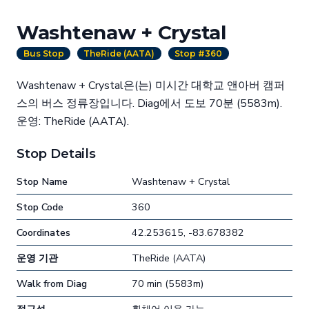
Washtenaw + Crystal
Bus Stop
TheRide (AATA)
Stop #360
Washtenaw + Crystal은(는) 미시간 대학교 앤아버 캠퍼
스의 버스 정류장입니다. Diag에서 도보 70분 (5583m).
운영: TheRide (AATA).
Stop Details
Stop Name
Washtenaw + Crystal
Stop Code
360
Coordinates
42.253615, -83.678382
운영 기관
TheRide (AATA)
Walk from Diag
70 min (5583m)