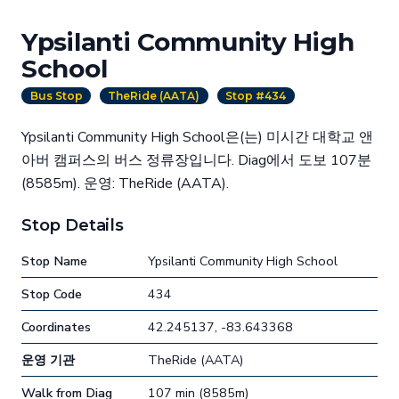
Ypsilanti Community High
School
Bus Stop
TheRide (AATA)
Stop #434
Ypsilanti Community High School은(는) 미시간 대학교 앤
아버 캠퍼스의 버스 정류장입니다. Diag에서 도보 107분
(8585m). 운영: TheRide (AATA).
Stop Details
Stop Name
Ypsilanti Community High School
Stop Code
434
Coordinates
42.245137, -83.643368
운영 기관
TheRide (AATA)
Walk from Diag
107 min (8585m)