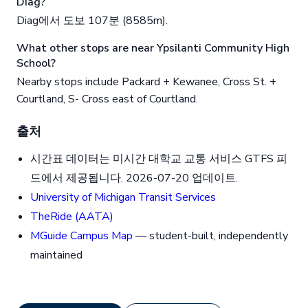
Diag?
Diag에서 도보 107분 (8585m).
What other stops are near Ypsilanti Community High
School?
Nearby stops include Packard + Kewanee, Cross St. +
Courtland, S- Cross east of Courtland.
출처
시간표 데이터는 미시간 대학교 교통 서비스 GTFS 피
드에서 제공됩니다. 2026-07-20 업데이트.
University of Michigan Transit Services
TheRide (AATA)
MGuide Campus Map
— student-built, independently
maintained