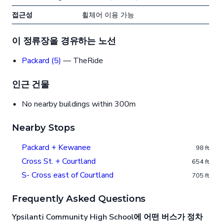
접근성
휠체어 이용 가능
이 정류장을 경유하는 노선
Packard (5)
— TheRide
인근 건물
No nearby buildings within 300m
Nearby Stops
Packard + Kewanee
98 ft
Cross St. + Courtland
654 ft
S- Cross east of Courtland
705 ft
Frequently Asked Questions
Ypsilanti Community High School에 어떤 버스가 정차