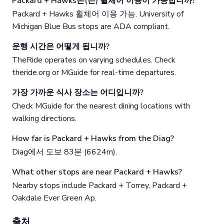
Packard + Hawks은(는) 휠체어 이용이 가능합니까?
Packard + Hawks 휠체어 이용 가능. University of
Michigan Blue Bus stops are ADA compliant.
운행 시간은 어떻게 됩니까?
TheRide operates on varying schedules. Check
theride.org or MGuide for real-time departures.
가장 가까운 식사 장소는 어디입니까?
Check MGuide for the nearest dining locations with
walking directions.
How far is Packard + Hawks from the Diag?
Diag에서 도보 83분 (6624m).
What other stops are near Packard + Hawks?
Nearby stops include Packard + Torrey, Packard +
Oakdale Ever Green Ap.
출처