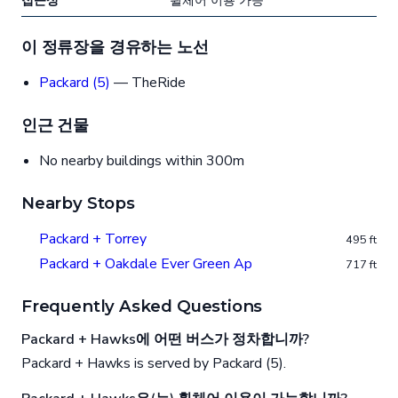
접근성
휠체어 이용 가능
이 정류장을 경유하는 노선
Packard (5)
— TheRide
인근 건물
No nearby buildings within 300m
Nearby Stops
Packard + Torrey
495 ft
Packard + Oakdale Ever Green Ap
717 ft
Frequently Asked Questions
Packard + Hawks에 어떤 버스가 정차합니까?
Packard + Hawks is served by Packard (5).