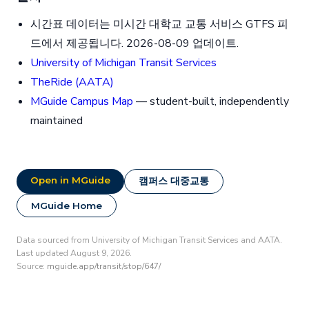
시간표 데이터는 미시간 대학교 교통 서비스 GTFS 피
드에서 제공됩니다. 2026-08-09 업데이트.
University of Michigan Transit Services
TheRide (AATA)
MGuide Campus Map
— student-built, independently
maintained
Open in MGuide
캠퍼스 대중교통
MGuide Home
Data sourced from University of Michigan Transit Services and AATA.
Last updated August 9, 2026.
Source:
mguide.app/transit/stop/647/