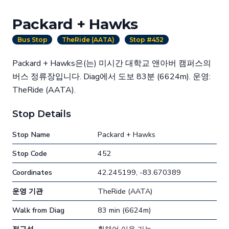
Packard + Hawks
Bus Stop
TheRide (AATA)
Stop #452
Packard + Hawks은(는) 미시간 대학교 앤아버 캠퍼스의
버스 정류장입니다. Diag에서 도보 83분 (6624m). 운영:
TheRide (AATA).
Stop Details
Stop Name
Packard + Hawks
Stop Code
452
Coordinates
42.245199, -83.670389
운영 기관
TheRide (AATA)
Walk from Diag
83 min (6624m)