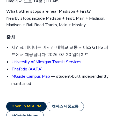
Diag에서 도보 14분 (1104m).
What other stops are near Madison + First?
Nearby stops include Madison + First, Main + Madison,
Madison + Rail Road Tracks, Main + Mosley.
출처
시간표 데이터는 미시간 대학교 교통 서비스 GTFS 피
드에서 제공됩니다. 2026-07-20 업데이트.
University of Michigan Transit Services
TheRide (AATA)
MGuide Campus Map
— student-built, independently
maintained
Open in MGuide
캠퍼스 대중교통
MGuide Home