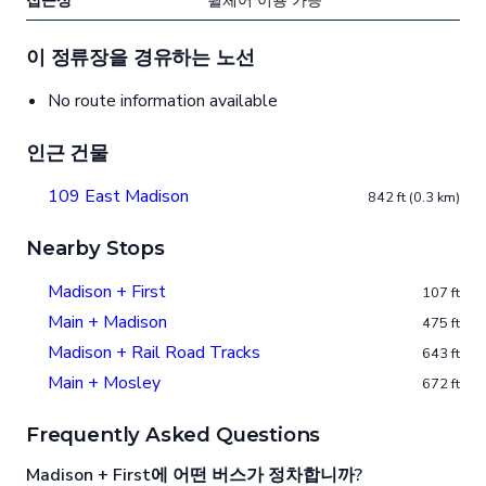
접근성
휠체어 이용 가능
이 정류장을 경유하는 노선
No route information available
인근 건물
109 East Madison
842 ft (0.3 km)
Nearby Stops
Madison + First
107 ft
Main + Madison
475 ft
Madison + Rail Road Tracks
643 ft
Main + Mosley
672 ft
Frequently Asked Questions
Madison + First에 어떤 버스가 정차합니까?