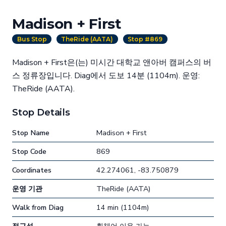
Madison + First
Bus Stop
TheRide (AATA)
Stop #869
Madison + First은(는) 미시간 대학교 앤아버 캠퍼스의 버
스 정류장입니다. Diag에서 도보 14분 (1104m). 운영:
TheRide (AATA).
Stop Details
Stop Name
Madison + First
Stop Code
869
Coordinates
42.274061, -83.750879
운영 기관
TheRide (AATA)
Walk from Diag
14 min (1104m)