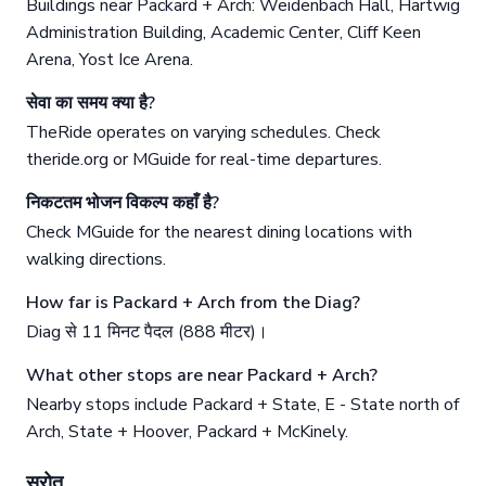
Buildings near Packard + Arch: Weidenbach Hall, Hartwig
Administration Building, Academic Center, Cliff Keen
Arena, Yost Ice Arena.
सेवा का समय क्या है?
TheRide operates on varying schedules. Check
theride.org or MGuide for real-time departures.
निकटतम भोजन विकल्प कहाँ है?
Check MGuide for the nearest dining locations with
walking directions.
How far is Packard + Arch from the Diag?
Diag से 11 मिनट पैदल (888 मीटर)।
What other stops are near Packard + Arch?
Nearby stops include Packard + State, E - State north of
Arch, State + Hoover, Packard + McKinely.
स्रोत