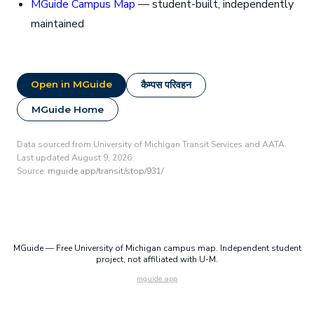
MGuide Campus Map
— student-built, independently
maintained
Open in MGuide
कैम्पस परिवहन
MGuide Home
Data sourced from University of Michigan Transit Services and AATA.
Last updated August 9, 2026.
Source:
mguide.app/transit/stop/931/
MGuide — Free University of Michigan campus map. Independent student
project, not affiliated with U-M.
mguide.app