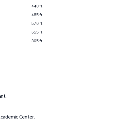
440 ft
485 ft
570 ft
655 ft
805 ft
nt.
Academic Center,