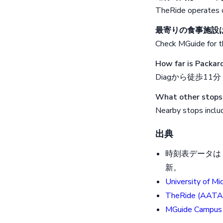
TheRide operates o
最寄りの食事施設
Check MGuide for th
How far is Packar
Diagから徒歩11
What other stops 
Nearby stops includ
出典
時刻表データはミ
新。
University of Mi
TheRide (AATA
MGuide Campus