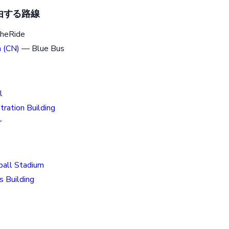
由する路線
heRide
 (CN)
— Blue Bus
l
ration Building
r
ball Stadium
s Building