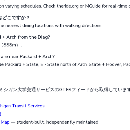
n varying schedules. Check theride.org or MGuide for real-time 
はどこですか？
e nearest dining locations with walking directions.
d + Arch from the Diag?
分（888m）。
are near Packard + Arch?
e Packard + State, E - State north of Arch, State + Hoover, Pa
シガン大学交通サービスのGTFSフィードから取得しています。2
chigan Transit Services
)
 Map
— student-built, independently maintained