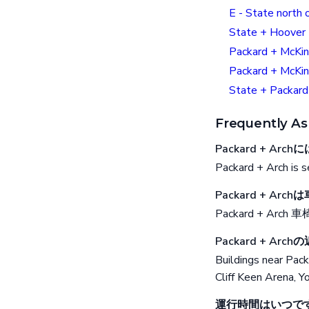
E - State north 
State + Hoover
Packard + McKin
Packard + McKin
State + Packard
Frequently As
Packard + A
Packard + Arch is 
Packard + A
Packard + Arch 車椅
Packard + 
Buildings near Pac
Cliff Keen Arena, Y
運行時間はいつで