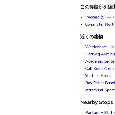
この停留所を経
Packard (5)
— T
Commuter North
近くの建物
Weidenbach Hal
Hartwig Administ
Academic Cente
Cliff Keen Arena
Yost Ice Arena
Ray Fisher Base
Intramural Sport
Nearby Stops
Packard + State