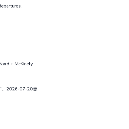
departures.
ckard + McKinely.
026-07-20更