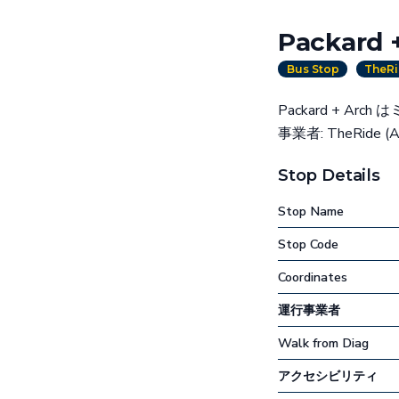
Packard 
Bus Stop
TheRi
Packard + 
事業者: TheRide (
Stop Details
Stop Name
Stop Code
Coordinates
運行事業者
Walk from Diag
アクセシビリティ