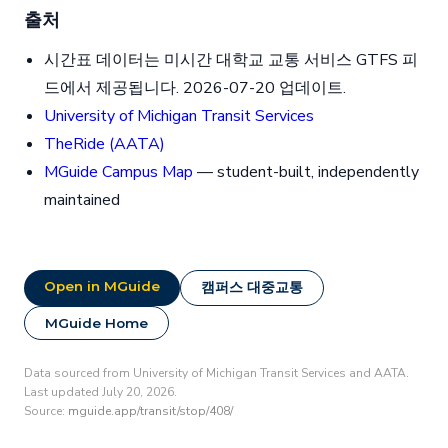
출처
시간표 데이터는 미시간 대학교 교통 서비스 GTFS 피
드에서 제공됩니다. 2026-07-20 업데이트.
University of Michigan Transit Services
TheRide (AATA)
MGuide Campus Map
— student-built, independently
maintained
Open in MGuide
캠퍼스 대중교통
MGuide Home
Data sourced from University of Michigan Transit Services and AATA.
Last updated July 20, 2026.
Source:
mguide.app/transit/stop/408/