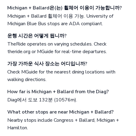
Michigan + Ballard은(는) 휠체어 이용이 가능합니까?
Michigan + Ballard 휠체어 이용 가능. University of
Michigan Blue Bus stops are ADA compliant.
운행 시간은 어떻게 됩니까?
TheRide operates on varying schedules. Check
theride.org or MGuide for real-time departures.
가장 가까운 식사 장소는 어디입니까?
Check MGuide for the nearest dining locations with
walking directions.
How far is Michigan + Ballard from the Diag?
Diag에서 도보 132분 (10576m).
What other stops are near Michigan + Ballard?
Nearby stops include Congress + Ballard, Michigan +
Hamilton.