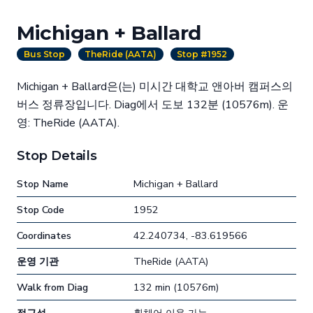
Michigan + Ballard
Bus Stop
TheRide (AATA)
Stop #1952
Michigan + Ballard은(는) 미시간 대학교 앤아버 캠퍼스의
버스 정류장입니다. Diag에서 도보 132분 (10576m). 운
영: TheRide (AATA).
Stop Details
Stop Name
Michigan + Ballard
Stop Code
1952
Coordinates
42.240734, -83.619566
운영 기관
TheRide (AATA)
Walk from Diag
132 min (10576m)