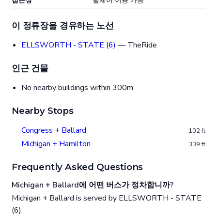
접근성
휠체어 이용 가능
이 정류장을 경유하는 노선
ELLSWORTH - STATE (6)
— TheRide
인근 건물
No nearby buildings within 300m
Nearby Stops
Congress + Ballard
102 ft
Michigan + Hamilton
339 ft
Frequently Asked Questions
Michigan + Ballard에 어떤 버스가 정차합니까?
Michigan + Ballard is served by ELLSWORTH - STATE
(6).